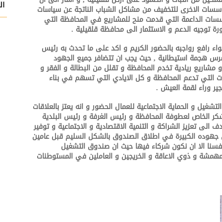
ال
لمؤسسات الاخرى للتخفيف من مشاكل الشباب الناتجة عن سياسات
ؤسسات الداعمة التي قدمت منح للمشاريع في المحافظة التي
رة توجيه الدعم و الاستثمار الى محافظة قلقيلية .
ء رافع رواجبه بالحضور الكريم و اكد على ما تحدث به رئيس
 اشرس هجمة استيطانية , حيث يجب ان تتضافر جميع الجهود
شاريع ريادية تخدم المحافظة و تقلل من البطالة و الفقر و
ات التي تدعم المحافظة و كل الايادي التي تسهم في بناء
ير وراء لقمة العيش .
لتشغيل و الحماية الاجتماعية للعمال الحضور و انه يعتز بالعلاقات
شكر الخاص لعطوفة المحافظة و رئيس الغرفة و رئيس البلدية
لى تعزيز الشراكة و التنمية الاقتصادية و الاجتماعية و توفير
 جهوده الكبيرة في اطلاق الصندوق بالشكل السليم قبل عامين
انفسنا الا ان نكون شركاء فيها حيث ان صندوق التشغيل
مهمشة و ذوي الاعاقة و الخريجين و العاملين في المستوطنات