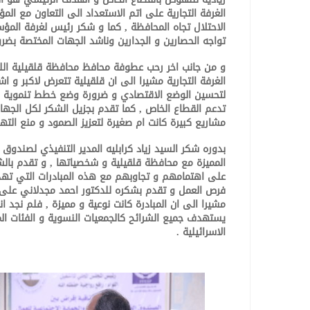
الغرفة التجارية على اتم الاستعداد الى التعاون مع ا
الاحتلال تجاه المحافظة , كما و شكر رئيس لغرفة الم
تواجه الحصارين و الجدارين وناشد الجهات المختصة بضرو
و من جانب اخر رحب عطوفة محافظ محافظة قلقيلية اللوا
الغرفة التجارية مشيرا الى ان قلقيلية تتعرض لاكبر و
لتحسين الوضع الاقتصادي و ضرورة وضع خطط تنموية و م
تدعم القطاع الخاص , كما تقدم بجزيل الشكر لكل الجه
مشاريع كبيرة كانت ام صغيرة لتعزيز الصمود و منع التهج
بدوره شكر السيد زياد كرابليه المدير التنفيذي لصندوق ا
المميزة مع محافظة قلقيلية و شخصياتها , و تقدم بال
على اهتمامهم و تجاوبهم مع هذه المبادرات التي تهدف ا
فرص العمل و تقدم بشكره للدكتور احمد مجدلاني على
مشيرا الى ان المبادرة كانت نوعية و مميزة , فلم نجد 
يستهدف جميع الشرائح كالجمعيات النسوية و الفئات ال
الاسرائيلية .