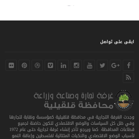
ابقى على تواصل
وجدت الغرفة التجارية في محافظة قلقيلية كمؤسسة ونقابة لتجارها
وفي ظل كل السياسات والوضع الاقتصادي لتكون حاضنة لجميع
قطاعات المحافظة. كما ويرجع تأخر إنشاء غرفة تجارية حتى عام 1972
لأسباب الوضع الاقتصادي والنكبات المتتالية لفلسطين وإعاقة النمو