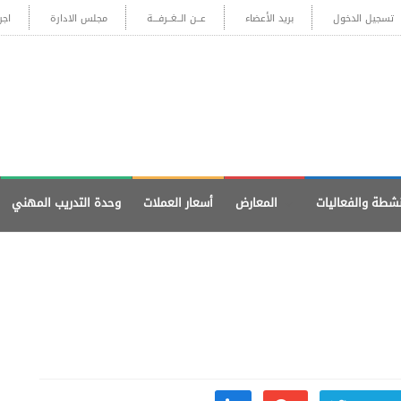
تسجيل الدخول
بريد الأعضاء
عــن الــغــرفـــة
مجلس الادارة
اجر
نشطة والفعاليات
المعارض
أسعار العملات
وحدة التدريب المهني