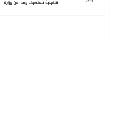
قلقيلية تستضيف وفدا من وزارة
الزراعة الفلسطينية لمناقشة
تصدير المنتوجات الزراعية و
خصوصا الجوافا .