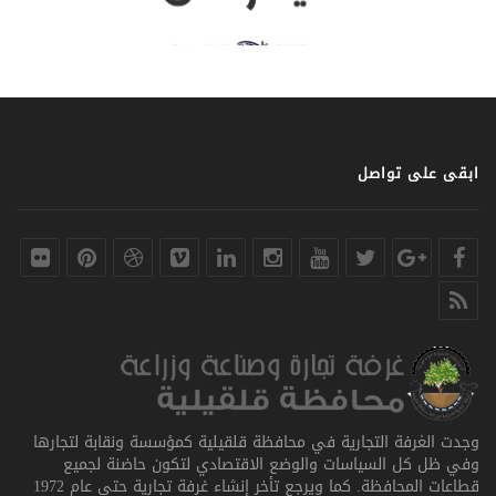
ابقى على تواصل
وجدت الغرفة التجارية في محافظة قلقيلية كمؤسسة ونقابة لتجارها
وفي ظل كل السياسات والوضع الاقتصادي لتكون حاضنة لجميع
قطاعات المحافظة. كما ويرجع تأخر إنشاء غرفة تجارية حتى عام 1972