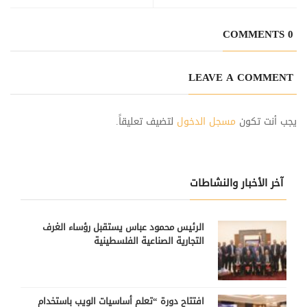
برئيسها طارق شاور، تم اليوم
اتحاد الغرف التجارية الصناعية
افتتاح معرض POINT للملابس
الزراعية الفلسطينية
الرجالية بفرعه الاول، وذلك بحضور
0 COMMENTS
نائب رئيس الغرفة التجارية كمال
السبع ومدير عام الغرفة محمد
قطقط.
LEAVE A COMMENT
يجب أنت تكون
مسجل الدخول
لتضيف تعليقاً.
آخر الأخبار والنشاطات
الرئيس محمود عباس يستقبل رؤساء الغرف
التجارية الصناعية الفلسطينية
افتتاح دورة “تعلم أساسيات الويب باستخدام