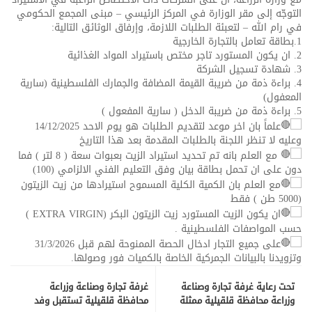
التوجّه إلى مقر الوزارة في المركز الرئيسي – مبنى المجمع الحكومي
في رام الله – لتعبئة الطلبات اللازمة، وإرفاق الوثائق التالية:
1.بطاقة تعامل بالتجارة الخارجية
2. ان يكون المستورد تاجر مختص باستيراد المواد الغذائية
3. شهادة تسجيل الشركة
4. براءة ذمة من ضريبة القيمة المضافة والجمارك الفلسطينية (سارية
المعفول)
5. براءة ذمة من ضريبة الدخل ( سارية المفعول )
علماً بان اخر موعد لتقديم الطلبات هو يوم الاحد 14/12/2025
وعليه لا تنظر اللجنة بالطلبات المقدمة بعد هذا التاريخ
مع العلم بانه تم تحديد استيراد الزيت بعبوات سعة ( 8 لتر ) فما
دون على ان تحمل بطاقة بيان وفق التعليم الفني الالزامي (100)
مع العلم بان الكمية الكلية المسموح استيرادها من زيت الزيتون
(5000 طن ) فقط
ان يكون الزيت المستورد زيت الزيتون البكر (EXTRA VIRGIN )
حسب المواصفات الفلسطينية .
على جميع التجار ادخال الحصة الممنوحة لهم قبل 31/3/2026
وتزويدنا بالبيانات الجمركية الخاصة بالكميات فور وصولها.
تحت رعاية غرفة تجارة وصناعة
غرفة تجارة وصناعة وزراعة
وزراعة محافظة قلقيلية ممثلة
محافظة قلقيلية تستقبل وفد