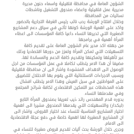
الشؤون العامة في محافظة قلقيلية واسماء حنون مديرة
مديرية عمل قلقيلية واعضاء صندوق التشغيل وناشطات
نسائيات من المحافظة.
وخلال افتتاح الورشة رحب نائب رئيس الغرفة التجارية بالحضور
واكد على اهمية الورشة كونها تأتي في سياق دعم المشاريع
الصغيرة التي تديرها النساء داعيا كافة المؤسسات الى اعطاء
المرأة أهمية في برامجها.
من جهته اكد مدير عام الشؤون العامة على تقديم كافة
التسهيلات التي تمكن المرأة وتعزز من دورها اقتصاديا وذلك
عبر تأهيلها وتمكينها وتقديم كافة الدعم والمساندة لها،
مضيفا أن هذا الامر يتطلب تكاملا في عمل المؤسسات من اجل
الوصول الى الاهداف المنشودة واشار الى ان محافظة قلقيلية
وبسبب الاجراءات الاستثنائية التي يقوم بها الاحتلال للتضييق
على المواطنين في سبل العيش وهذا الامر يتطلب افشال
هذه المخططات عبر التمكين الاقتصادي لكافة شرائح المجتمع
وفي مقدمتها النساء.
بدوره قدم المهندس رائد ذيب تعريفا بصندوق المرأة التابع
(لبكدار) والتسهيلات التي يقدمها الصندوق مشيرا الى اهمية
اختيار المشاريع المناسبة للنساء عند اختيار القروض، واشار الى
ان المشاريع الصغيرة لها اهمية خاصة في دفع عجلة الاقتصادية
الى الامام.
وجرى خلال الورشة بحث آليات تقديم قروض صغيرة للنساء في