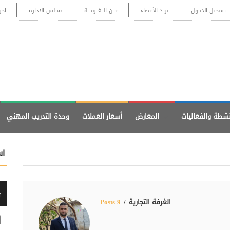
تسجيل الدخول
بريد الأعضاء
عــن الــغــرفـــة
مجلس الادارة
اجر
نشطة والفعاليات
المعارض
أسعار العملات
وحدة التدريب المهني
أس
الغرفة التجارية
9 Posts