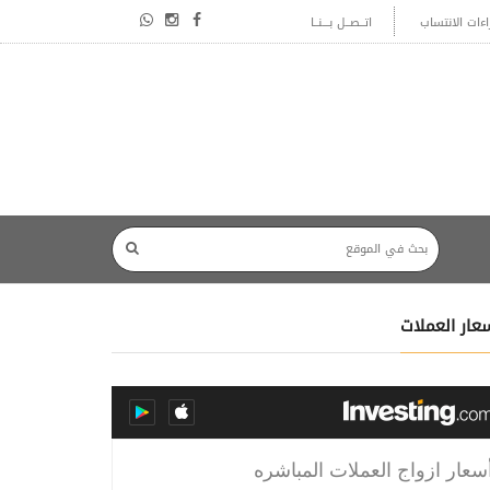
اءات الانتساب
اتــصــل بـــنــا
عار العملات