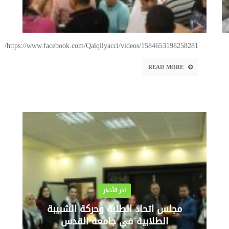
https://www.facebook.com/Qalqilyacci/videos/1584653198258281/
READ MORE
اخر الأخبار
مجلس اتحاد الطلبة وحركة الشبيبة
الطلابية في جامعة القدس