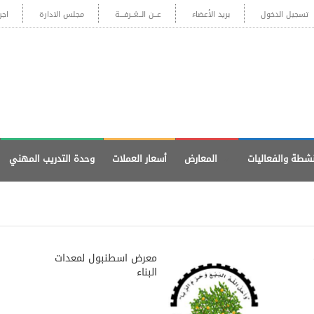
تسجيل الدخول
بريد الأعضاء
عــن الــغــرفـــة
مجلس الادارة
اجر
نشطة والفعاليات
المعارض
أسعار العملات
وحدة التدريب المهني
معرض اسطنبول لمعدات
البناء