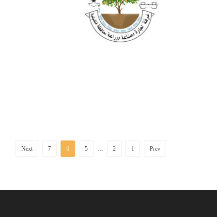
Next
7
6
5
…
2
1
Prev