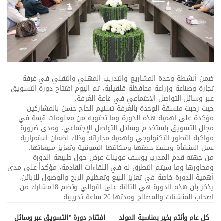
ضمن أنشطة وحدة المشاريع والتدريب المهني والتقني في غرفة
تجارة وصناعة وزراعة محافظة قلقيلية، تم اليوم افتتاح دورة التسويق
عبر وسائل التواصل الاجتماعي في قاعة الغرفة.
حيث رحبت منسقة الوحدة بالغرفة تسنيم الحاج حسن بالمشاركين
مؤكدة على اهمية هذه الدورة وما تحتويه من معلومات قيمة في
مجال التسويق بإستخدام وسائل التواصل الإجتماعي، ومدى ضرورة
مواكبة التطور التكنولوجي واهمية مجاراته وذلك لضمان استمرارية
عمل المنشأة وحفظ حصتها ومكانتها السوقية وتعزيز مبيعاتها.
من جهته قدم المدرب يوسف عوينات عرض حول طبيعة الدورة
ومحاورها وما سيتم التطرق له في اللقاءات القادمة، مؤكداً على مدى
أهمية الدورة خاصة في تعزيز البيع وتعظيم الربح والوصول للزبائن.
يذكر بأن هذه الدورة هي الثالثة على التوالي وتضم 18مشارك من
اصحاب المنشئات والمصالح ومدتها 20 ساعة تدريبية.
كل عام وأنتم بخير بمناسبة المولد
افتتاح دورة "التسويق عبر وسائل