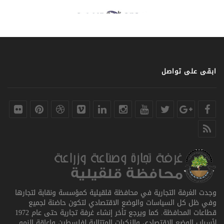
ابقى على تواصل
وجدت الغرفة التجارية في محافظة قلقيلية كمؤسسة ونقابة لتجارها
وفي ظل كل السياسات والوضع الاقتصادي لتكون حاضنة لجميع
قطاعات المحافظة. كما ويرجع تأخر إنشاء غرفة تجارية حتى عام 1972
لأسباب الوضع الاقتصادي والنكبات المتتالية لفلسطين وإعاقة النمو