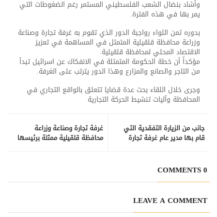
وأشاد بنضال الشعب الفلسطيني المستمر رغم الضغوطات التي
يمر بها في
هذه الفترة.
بدوره ثمن اللواء رواجبة الدور الذي تقوم به غرفة تجارة وصناعة
وزراعة محافظة قلقيلية المتمثل في المساهمة في تعزيز
الاقتصاد المحلي لمحافظة قلقيلية.
مؤكداً أن خطة الحكومة المتمثلة في الانفكاك عن اسرائيل تبدأ
من التاجر والصانع والمزارع وهذا الدور يترتب على الغرفة.
وجرى خلال اللقاء بحث عدة قضايا تتعلق بالواقع التجاري في
المحافظة وآليات تنشيط الحركة التجارية
جانب من الزيارة التفقدية التي
غرفة تجارة وصناعة وزراعة
قام بها مدير عام غرفة تجارة
محافظة قلقيلية ممثلة برئيسها
وصناعة وزراعة محافظة قلقيلية
طارق شاور تشارك في جولة
محمد قطقط لدورة الشيف لتقديم
تفقدية لمدرسة القلب الكبير
الطعام، في اللقاء الرابع
الثانوية للصم، بعد أن انتهت
0 COMMENTS
أعمال التشطيب والبناء فيها
LEAVE A COMMENT