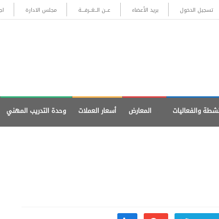
تسجيل الدخول
بريد الأعضاء
عــن الــغــرفـــة
مجلس الادارة
اج
نشطة والفعاليات
المعارض
أسعار العملات
وحدة التدريب المهني