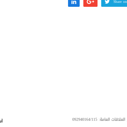
Share on
عامة: 092940164/115
أس