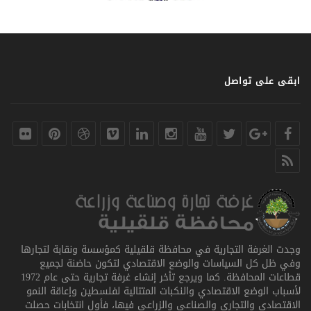
ابقى على تواصل
وجدت الغرفة التجارية في محافظة قلقيلية كمؤسسة ونقابة لتجارها
وفي ظل كل السياسات والوضع الاقتصادي لتكون حاضنة لجميع
قطاعات المحافظة. كما ويرجع تأخر إنشاء غرفة تجارية حتى عام 1972
لأسباب الوضع الاقتصادي والنكبات المتتالية لفلسطين وإعاقة النمو
الاقتصادي والتجاري والصناعي والزراعي فيها، فأول انتخابات حصلت