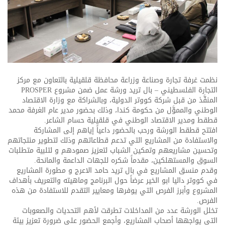
نظمت غرفة تجارة وصناعة وزراعة محافظة قلقيلية بالتعاون مع مركز
التجارة الفلسطيني – بال تريد ورشة عمل ضمن مشروع PROSPER
المنفَّذ من قبل شركة كووتر الدولية، وبالشراكة مع وزارة الاقتصاد
الوطني والمموَّل من حكومة كندا، وذلك بحضور مدير عام الغرفة محمد
قطقط ومدير الاقتصاد الوطني في قلقيلية حسام الشاعر.
افتتح قطقط الورشة ورحب بالحضور داعياً إياهم إلى المشاركة
والاستفادة من المشاريع التي تدعم قطاعاتهم وذلك لتطوير منتجاتهم
وتحسين مشاريعهم وتمكين الشباب لتعزيز صمودهم و لتلبية متطلبات
السوق والمستهلكين، مقدماً شكره للجهات الداعمة والمانحة.
وقدم منسق المشاريع في بال تريد حامد الاعرج و مطورة المشاريع
في كووتر داليا ابو الخير عرضاً حول البرنامج وماهيته والتعريف بأهداف
المشروع وأبرز الفرص التي يوفرها ومعايير التقدم للاستفادة من هذه
الفرص.
تخلل الورشة عدد من المداخلات تطرقت لأهم التحديات والصعوبات
التي يواجهها أصحاب المشاريع، وأجمع الحضور على ضرورة تعزيز بيئة