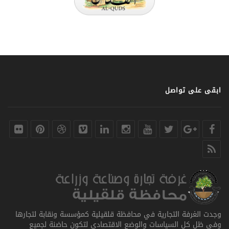
ابقى على تواصل
وجدت الغرفة التجارية في محافظة قلقيلية كمؤسسة ونقابة لتجارها
وفي ظل كل السياسات والوضع الاقتصادي لتكون حاضنة لجميع