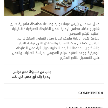
خلال استقبال رئيس غرفة تجارة وصناعة محافظة قلقيلية طارق
شاور وأعضاء مجلس الإدارة لمدير الضابطة الجمركية / قلقيلية
العقيد هيثم العجرمي.
وجاءت هذه الزيارة بهدف تعزيز سبل التعاون المشترك بين
الجانبين، كما تم بحث القضايا والمشاكل التي تواجه التجار
والشكاوى المقدمة للغرفه التجاريه حول آلية عمل الضابطه
الجمركية ووعد العقيد هيثم العجرمي بدراسة الطلبات والعمل
على التسهيل للتاجر الملتزم
جانب من مشاركة عضو مجلس
الإدارة رائد أبو عصب في لقاء
وفدا من وكالة غوث وتشغيل
اللاجئين " الاونوروا" تراسته
مديرة العمليات " دوين لويس".
0 COMMENTS
LEAVE A COMMENT