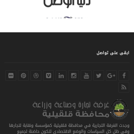
ابقى على تواصل
وجدت الغرفة التجارية في محافظة قلقيلية كمؤسسة ونقابة لتجارها
وفي ظل كل السياسات والوضع الاقتصادي لتكون حاضنة لجميع