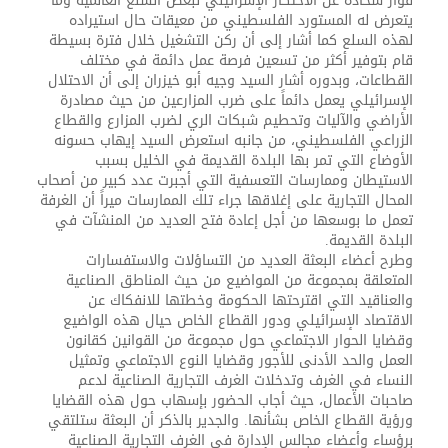
فواز شحادة عن الاحتكار الإسرائيلي لبعض السلع العالمية وما
يتعرض له المستورد الفلسطيني من معيقات حال استيراده
لهذه السلع كما أشار إلى أن ركن التشغيل خلال فترة بسيطة
قام بتوفير أكثر من تسعين فرصة عمل دائمة في مختلف
القطاعات، وبدوره أشار السيد وجيه أبو خيزران إلى أن الاحتلال
الإسرائيلي يعمل دائماً على ضرب المزارعين من حيث مصادرة
الأراضي والآليات وتحطيم شبكات الري لضرب المزارع والقطاع
الزراعي الفلسطيني، من جانبه استعرض السيد إيهاب حسونه
الأوضاع التي تمر بها البلدة القديمة في الخليل بسبب
الاستيطان وممارسات التعسفية التي أجبرت عدد كبير من أصحاب
المحال التجارية على إغلاقها جراء تلك الممارسات ميراً أن الغرفة
تعمل ما بوسعها من أجل إعادة فتح العديد من المنشآت في
البلدة القديمة.
وطرح أعضاء البعثة العديد من التساؤلات والاستفسارات
المتعلقة بمجموعة من المواضيع من حيث المناطق الصناعية
والعناقيد التي اقترحتها الحكومة وخطتها للانفكاك عن
الاقتصاد الإسرائيلي ودور القطاع الخاص حيال هذه الواضيع
وقضايا الحوار الاجتماعي حول مجموعة من القوانين كقانون
العمل والحد الأدنى للأجور وقضايا النوع الاجتماعي وتمثيل
النساء في الغرف وتدخلات الغرف التجارية الصناعية لدعم
صاحبات الأعمال، حيث أجاب الحضور بإسهاب حول هذه القضايا
ورؤية القطاع الخاص بشأنها. والجدير بالذكر أن البعثة ستلتقي
برؤساء وأعضاء مجالس الإدارة في الغرف التجارية الصناعية