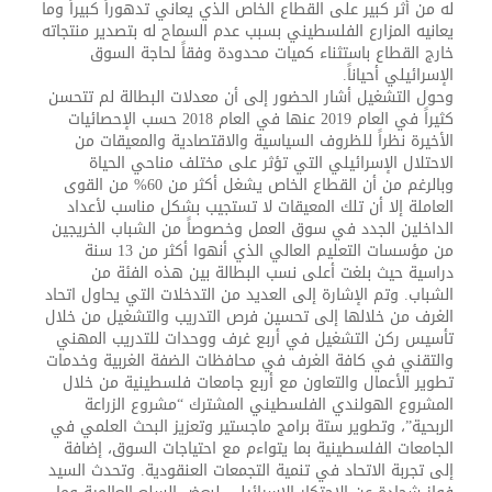
له من أثر كبير على القطاع الخاص الذي يعاني تدهوراً كبيراً وما
يعانيه المزارع الفلسطيني بسبب عدم السماح له بتصدير منتجاته
خارج القطاع باستثناء كميات محدودة وفقاً لحاجة السوق
الإسرائيلي أحياناً.
وحول التشغيل أشار الحضور إلى أن معدلات البطالة لم تتحسن
كثيراً في العام 2019 عنها في العام 2018 حسب الإحصائيات
الأخيرة نظراً للظروف السياسية والاقتصادية والمعيقات من
الاحتلال الإسرائيلي التي تؤثر على مختلف مناحي الحياة
وبالرغم من أن القطاع الخاص يشغل أكثر من 60% من القوى
العاملة إلا أن تلك المعيقات لا تستجيب بشكل مناسب لأعداد
الداخلين الجدد في سوق العمل وخصوصاً من الشباب الخريجين
من مؤسسات التعليم العالي الذي أنهوا أكثر من 13 سنة
دراسية حيث بلغت أعلى نسب البطالة بين هذه الفئة من
الشباب. وتم الإشارة إلى العديد من التدخلات التي يحاول اتحاد
الغرف من خلالها إلى تحسين فرص التدريب والتشغيل من خلال
تأسيس ركن التشغيل في أربع غرف ووحدات للتدريب المهني
والتقني في كافة الغرف في محافظات الضفة الغربية وخدمات
تطوير الأعمال والتعاون مع أربع جامعات فلسطينية من خلال
المشروع الهولندي الفلسطيني المشترك “مشروع الزراعة
الربحية”، وتطوير ستة برامج ماجستير وتعزيز البحث العلمي في
الجامعات الفلسطينية بما يتواءم مع احتياجات السوق، إضافة
إلى تجربة الاتحاد في تنمية التجمعات العنقودية. وتحدث السيد