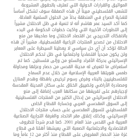
المواثيق والقرارات الدولية التي تعترف بالحقوق المشروعة
للشعب الفلسطيني مبيناً أن هذه الصفقة سوف تشكل أساساً
لتغذية الصراع في المنطقة بدلاً من الحلول السلمية العادلة.
كما أكد السيد عمر هاشم أنه لا تنمية في ظل الاحتلال مشيراً
إلى التطورات الأخيرة التي واكبت خطوات الحكومة في البدء
بالانفكاك التدريجي عن اقتصاد الاحتلال وما صاحبها من منع
الاحتلال من تصدير المنتجات الزراعية الفلسطينية، مشيراً أن هذه
الحالة تؤكد أن أي حل سياسي لا يعطينا السيطرة على المعابر
ولن يكون مجدياً اقتصادياً واجتماعياً في ظل تحكم الاحتلال
الإسرائيلي بحركة الأفراد والسلع من وإلى فلسطين. كما تم
استعراض ما تتعرض له مدينة القدس من حصار وعزلها ومحاولة
طمس هويتها العربية الإسلامية من خلال عدم السماح
للفلسطينيين بالبناء وفرض رسوم ترخيص باهظة وهدم المنازل
ومصادرة الأراضي وتضييق الخناق على سكان المدينة المقدسة
لإجبارهم على تفريغها من سكانها العرب إضافة إلى منع
الاحتلال الإسرائيلي من إدخال الكثير من المنتجات الفلسطينية
إلى السوق المقدسي العربي وخسارة القطاع الخاص
الفلسطيني للسوق المقدسي على حساب منتجات الاحتلال
الإسرائيلي، وكذلك إغلاق مقر الاتحاد والغرفة التجارية الصناعية
العربية في القدس منذ العام 2001. كما قدم شرحاً للظروف
الاقتصادية والاجتماعية الصعبة التي يعيشها أهلنا في قطاع
غزة منذ الحصار المفروض على القطاع منذ أكثر من 12 عاماً وما