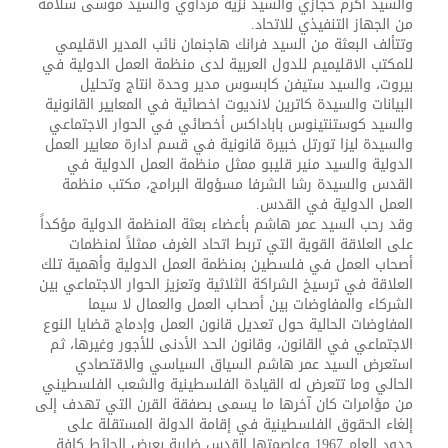
والسيد أكرم حجازي والسيد نزيه مرداوي والسيد موسى سلامه
من الجهاز التنفيذي للاتحاد.
وتتألف البعثة من السيد فرانك هاجنمان نائب المدير الاقليمي
للمكتب الاقليميم للدول العربية لدى منظمة العمل الدولية في
بيروت، والسيد ستيفن كابسوس مدير وحدة انتاج وتحليل
البيانات والسيدة كاترين لانديوت اخصائية في المعايير القانونية
والسيد كوستنتينوس باباداكس أخصائي في الحوار الاجتماعي
والسيدة ليزا تورتل خبيرة قانونية في قسم ادارة معايير العمل
الدولية والسيد منير قليبو ممثل منظمة العمل الدولية في
القدس والسيدة رشا الشرفا مسؤولة البرامج، مكتب منظمة
العمل الدولية في القدس.
وقد رحب السيد عمر هاشم بأعضاء بعثة المنظمة الدولية مؤكداً
على العلاقة القوية التي تربط اتحاد الغرف ممثلاً لمنظمات
أصحاب العمل في فلسطين بمنظمة العمل الدولية وأهمية تلك
العلاقة في ترسيخ الشراكة الثلاثية وتعزيز الحوار الاجتماعي بين
الشركاء والمفاوضات بين أصحاب العمل والعمال لا سيما
المفاوضات الحالية حول تعديل قانون العمل وإدماج قضايا النوع
الاجتماعي في القانون، وقانون الحد الأدنى للأجور وغيرها، ثم
استعرض السيد عمر هاشم السياق السياسي والاقتصادي
الحالي وما تتعرض له القيادة الفلسطينية والشعب الفلسطيني
من مؤامرات كان آخرها ما يسمى بصفقة القرن التي تهدف إلى
إلغاء الحقوق الفلسطينية في إقامة الدولة المستقلة على
حدود العام 1967 وعاصمتها القدس ضاربة بعرض الحائط كافة