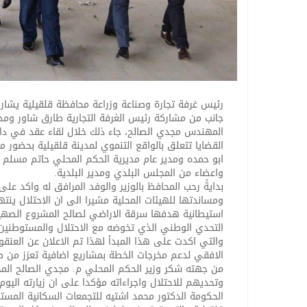
رئيس غرفة تجارة وصناعة وزراعة محافظة قلقيلية يشار
جانب من مشاركة رئيس الغرفة التجارية طارق شاور ومد
المهندس مجدي الصالح، جاء ذلك خلال لقاء عقد في دار 
القضايا تتعلق بالواقع التنموي لمدينة قلقيلية بحضور م
ابو حمده ومدير عام مديرية الحكم المحلي حاتم مسلم 
واعضاء من المجلس البلدي ومدير البلدية.
بدايةً رحب المحافظ بالوزير والوفد المرافق له واكد ع
ومساندتها للهيئات المحلية مشيرا الى ان الاحتلال ين
استيطانية هدفها سرقة الاراضي لصالح المشروع الصهيون
التحدي الوطني الذي تخوضه مع الاحتلال والمستوطنين
والتي اكدت على هذا المبدأ لهذا تم الاعلان عن العنقو
الافقي لدعم مخرجات الخطة بمشاريع اضافية تعزز من 
من جهته شكر وزير الحكم المحلي م. مجدي الصالح الم
وتحديهم للاحتلال واجراءاته مؤكدا على ان زيارته اليو
الحكومة الدكتور محمد اشتيه للتجمعات السكانية المست