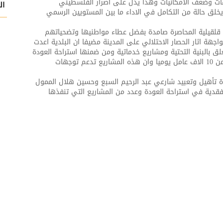
يقات وضعف الامكانيات وهذا يدل على اصرار الفلسطيني
ال
يخلق حالة من التكامل في الاداء ما بين المستويين الرسمي
 قلقيلية المحاصرة صامدة بفضل عطاء مواطنيها وتضحياتهم
جهة اثار الحصار الاحتلالي على المدينة مضيفا ان البلدية اعدت
 بالبنية التحتية ومشاريع خدماتية ومن ضمنها استراحة العودة
على المعبر الشمالي للمدينة والذي يمر من خلاله اكثر من 10 الاف عامل يوميا وان هذه المشاريع تدعم توجهات
 تأهيل وتعبيد شارعي عبد الرحيم السبع وحسين هلال الممول
تفقدية في استراحة العودة وعدد من المشاريع التي تنفذها