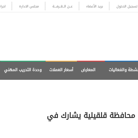
تسجيل الدخول
بريد الأعضاء
عــن الــغــرفـــة
مجلس الادارة
اجرا
نشطة والفعاليات
المعارض
أسعار العملات
وحدة التدريب المهني
ة محافظة قلقيلية يشارك في